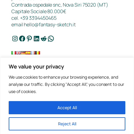
Contrada ospedale snc, Nova Siri 75020 (MT)
Capitale Sociale 80.000€
cel. +39 3394450465
email
hello@fantasy-sketch.it
Instagram
Facebook
Pinterest
LinkedIn
Reddit
WhatsApp
We value your privacy
FAQ
We use cookies to enhance your browsing experience, and
Lavori
analyse our traffic. By clicking "Accept All", you consent to our
Contatti
use of cookies.
Privacy
Richiedi un preventivo
Condizioni Di Vendita
Accept All
Reject All