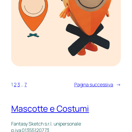
1
2
3
…
7
Pagina successiva
→
Mascotte e Costumi
Fantasy Sketch s.r.l. unipersonale
p.iva 01355120773