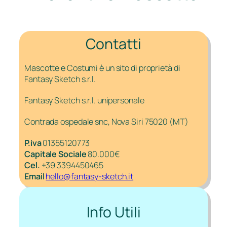
Contatti
Mascotte e Costumi è un sito di proprietà di
Fantasy Sketch s.r.l.
Fantasy Sketch s.r.l. unipersonale
Contrada ospedale snc, Nova Siri 75020 (MT)
P.iva
01355120773
Capitale Sociale
80.000€
Cel.
+39 3394450465
Email
hello@fantasy-sketch.it
Info Utili