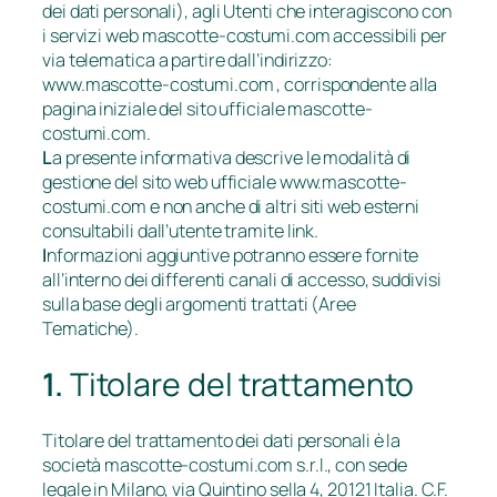
dei dati personali), agli Utenti che interagiscono con
i servizi web mascotte-costumi.com accessibili per
via telematica a partire dall’indirizzo:
www.mascotte-costumi.com , corrispondente alla
pagina iniziale del sito ufficiale mascotte-
costumi.com.
L
a presente informativa descrive le modalità di
gestione del sito web ufficiale www.mascotte-
costumi.com e non anche di altri siti web esterni
consultabili dall’utente tramite link.
I
nformazioni aggiuntive potranno essere fornite
all’interno dei differenti canali di accesso, suddivisi
sulla base degli argomenti trattati (Aree
Tematiche).
1.
Titolare del trattamento
Titolare del trattamento dei dati personali è la
società mascotte-costumi.com s.r.l., con sede
legale in Milano, via Quintino sella 4, 20121 Italia. C.F.