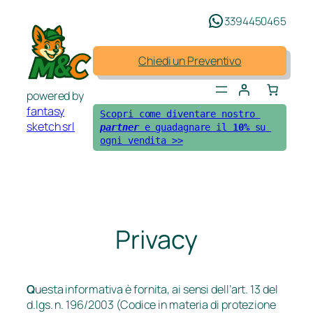
Vai
3394450465
al
contenuto
Chiedi un Preventivo
powered by
fantasy
Scopri come diventare nostro 
sketch srl
partner 
e guadagnare il 
10%
 su 
ogni vendita >>
Privacy
Q
uesta informativa è fornita, ai sensi dell’art. 13 del
d.lgs. n. 196/2003 (Codice in materia di protezione