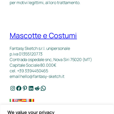
per motivi legittimi, al loro trattamento.
Mascotte e Costumi
Fantasy Sketch s.r.l. unipersonale
p.iva 01355120773
Contrada ospedale snc, Nova Siri 75020 (MT)
Capitale Sociale 80.000€
cel. +39 3394450465
email
hello@fantasy-sketch.it
Instagram
Facebook
Pinterest
LinkedIn
Reddit
WhatsApp
We value your privacy