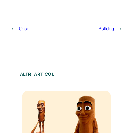
←
Orso
Bulldog
→
ALTRI ARTICOLI