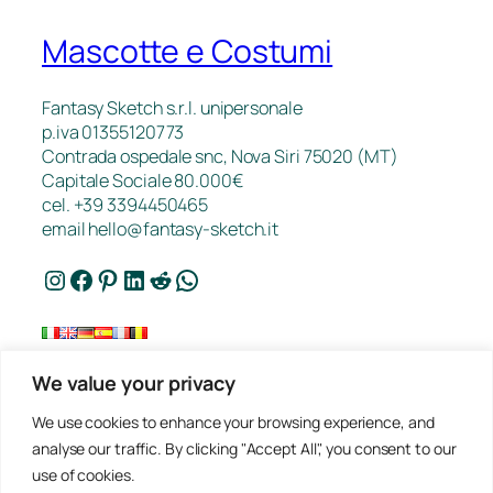
Mascotte e Costumi
Fantasy Sketch s.r.l. unipersonale
p.iva 01355120773
Contrada ospedale snc, Nova Siri 75020 (MT)
Capitale Sociale 80.000€
cel. +39 3394450465
email
hello@fantasy-sketch.it
Instagram
Facebook
Pinterest
LinkedIn
Reddit
WhatsApp
We value your privacy
FAQ
We use cookies to enhance your browsing experience, and
Lavori
analyse our traffic. By clicking "Accept All", you consent to our
Contatti
use of cookies.
Privacy