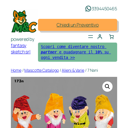
Vai
3394450465
al
contenuto
Chiedi un Preventivo
powered by
fantasy
Scopri come diventare nostro 
sketch srl
partner 
e guadagnare il 
10%
 su 
ogni vendita >>
Home
/
Mascotte Catalogo
/
Alieni & Varie
/ 7 Nani