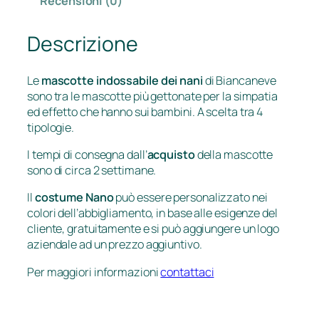
Recensioni (0)
Descrizione
Le
mascotte indossabile dei nani
di Biancaneve
sono tra le mascotte più gettonate per la simpatia
ed effetto che hanno sui bambini. A scelta tra 4
tipologie.
I tempi di consegna dall’
acquisto
della mascotte
sono di circa 2 settimane.
Il
costume Nano
può essere personalizzato nei
colori dell’abbigliamento, in base alle esigenze del
cliente, gratuitamente e si può aggiungere un logo
aziendale ad un prezzo aggiuntivo.
Per maggiori informazioni
contattaci