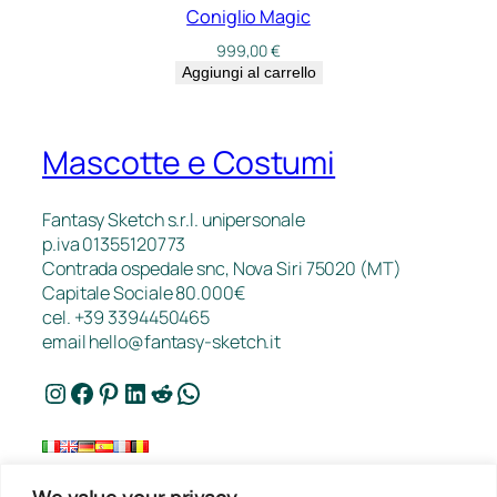
Coniglio Magic
999,00
€
Aggiungi al carrello
Mascotte e Costumi
Fantasy Sketch s.r.l. unipersonale
p.iva 01355120773
Contrada ospedale snc, Nova Siri 75020 (MT)
Capitale Sociale 80.000€
cel. +39 3394450465
email
hello@fantasy-sketch.it
Instagram
Facebook
Pinterest
LinkedIn
Reddit
WhatsApp
We value your privacy