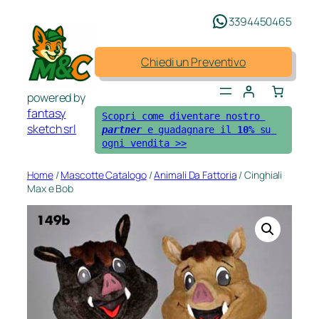
Vai
3394450465
al
contenuto
Chiedi un Preventivo
powered by
fantasy
Scopri come diventare nostro 
sketch srl
partner 
e guadagnare il 
10%
 su 
ogni vendita >>
Home
/
Mascotte Catalogo
/
Animali Da Fattoria
/ Cinghiali
Max e Bob