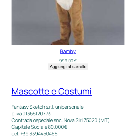
Bamby
999,00
€
Aggiungi al carrello
Mascotte e Costumi
Fantasy Sketch s.r.l. unipersonale
p.iva 01355120773
Contrada ospedale snc, Nova Siri 75020 (MT)
Capitale Sociale 80.000€
cel. +39 3394450465