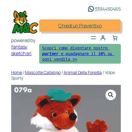
Vai
3394450465
al
contenuto
Chiedi un Preventivo
powered by
fantasy
Scopri come diventare nostro 
sketch srl
partner 
e guadagnare il 
10%
 su 
ogni vendita >>
Home
/
Mascotte Catalogo
/
Animali Della Foresta
/ Volpe
Sporty