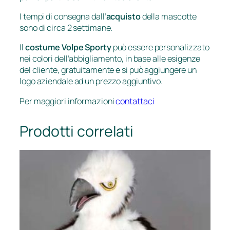
n
t
I tempi di consegna dall’
acquisto
della mascotte
sono di circa 2 settimane.
i
t
Il
costume Volpe Sporty
può essere personalizzato
à
nei colori dell’abbigliamento, in base alle esigenze
del cliente, gratuitamente e si può aggiungere un
logo aziendale ad un prezzo aggiuntivo.
Per maggiori informazioni
contattaci
Prodotti correlati