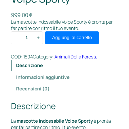
999,00
€
La mascotte indossabile Volpe Sporty è pronta per
far partire con ritmo il tuo evento.
V
Aggiungi al carrello
–
+
o
l
p
COD:
1504
Category:
Animali Della Foresta
e
Descrizione
S
p
Informazioni aggiuntive
o
Recensioni (0)
r
t
y
Descrizione
q
u
La
mascotte indossabile Volpe Sporty
è pronta
a
per far partire con ritmo il tuo evento.