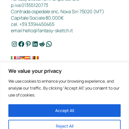
p.iva 01355120773
Contrada ospedale snc, Nova Siri 75020 (MT)
Capitale Sociale 80.000€
cel. +39 3394450465
email
hello@fantasy-sketch.it
Instagram
Facebook
Pinterest
LinkedIn
Reddit
WhatsApp
We value your privacy
FAQ
We use cookies to enhance your browsing experience, and
Lavori
analyse our traffic. By clicking "Accept All", you consent to our
Contatti
use of cookies.
Privacy
Richiedi un preventivo
Condizioni Di Vendita
Accept All
Reject All