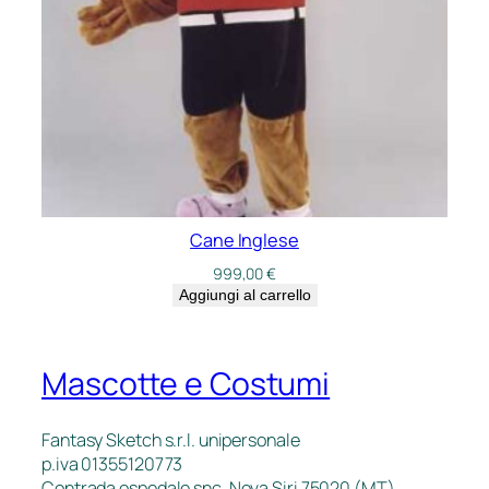
Cane Inglese
999,00
€
Aggiungi al carrello
Mascotte e Costumi
Fantasy Sketch s.r.l. unipersonale
p.iva 01355120773
Contrada ospedale snc, Nova Siri 75020 (MT)