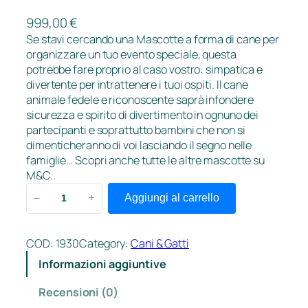
999,00
€
Se stavi cercando una Mascotte a forma di cane per
organizzare un tuo evento speciale, questa
potrebbe fare proprio al caso vostro: simpatica e
divertente per intrattenere i tuoi ospiti. Il cane
animale fedele e riconoscente saprà infondere
sicurezza e spirito di divertimento in ognuno dei
partecipanti e soprattutto bambini che non si
dimenticheranno di voi lasciando il segno nelle
famiglie… Scopri anche tutte le altre mascotte su
M&C..
C
Aggiungi al carrello
–
+
a
n
e
COD:
1930
Category:
Cani & Gatti
X
Informazioni aggiuntive
m
a
Recensioni (0)
s