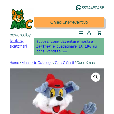
Vai
3394450465
al
contenuto
Chiedi un Preventivo
powered by
fantasy
Scopri come diventare nostro 
sketch srl
partner 
e guadagnare il 
10%
 su 
ogni vendita >>
Home
/
Mascotte Catalogo
/
Cani & Gatti
/ Cane Xmas