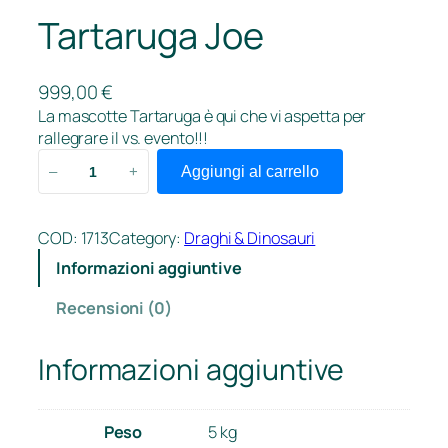
Tartaruga Joe
999,00
€
La mascotte Tartaruga è qui che vi aspetta per
rallegrare il vs. evento!!!
T
Aggiungi al carrello
–
+
a
r
t
COD:
1713
Category:
Draghi & Dinosauri
a
Informazioni aggiuntive
r
u
Recensioni (0)
g
a
Informazioni aggiuntive
J
o
e
Peso
5 kg