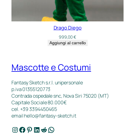
Drago Diego
999,00
€
Aggiungi al carrello
Mascotte e Costumi
Fantasy Sketch s.r.l. unipersonale
p.iva 01355120773
Contrada ospedale snc, Nova Siri 75020 (MT)
Capitale Sociale 80.000€
cel. +39 3394450465
email
hello@fantasy-sketch.it
Instagram
Facebook
Pinterest
LinkedIn
Reddit
WhatsApp