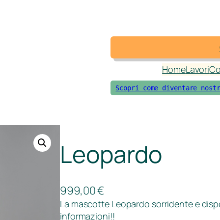
Home
Lavori
Co
Scopri come diventare nost
Leopardo
999,00
€
La mascotte Leopardo sorridente e disp
informazioni!!