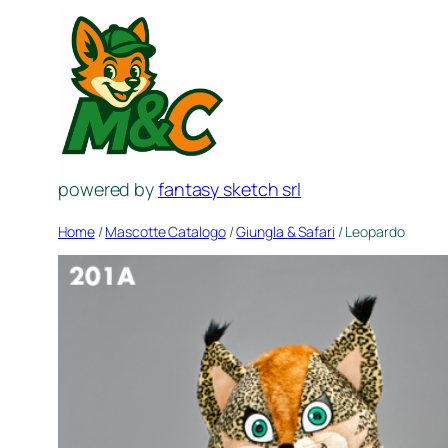
Vai
al
contenuto
powered by
fantasy sketch srl
Home
/
Mascotte Catalogo
/
Giungla & Safari
/ Leopardo