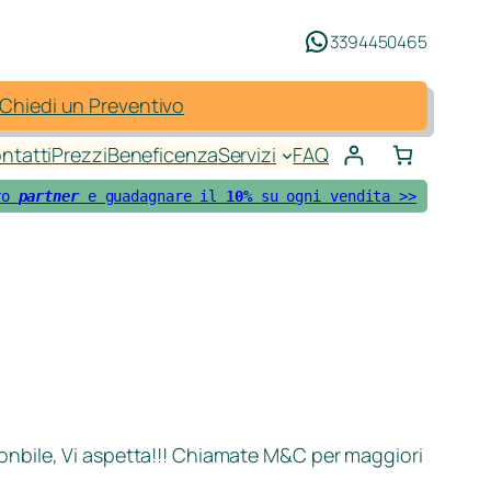
3394450465
Chiedi un Preventivo
ntatti
Prezzi
Beneficenza
Servizi
FAQ
ro 
partner 
e guadagnare il 
10%
 su ogni vendita >>
onbile, Vi aspetta!!! Chiamate M&C per maggiori