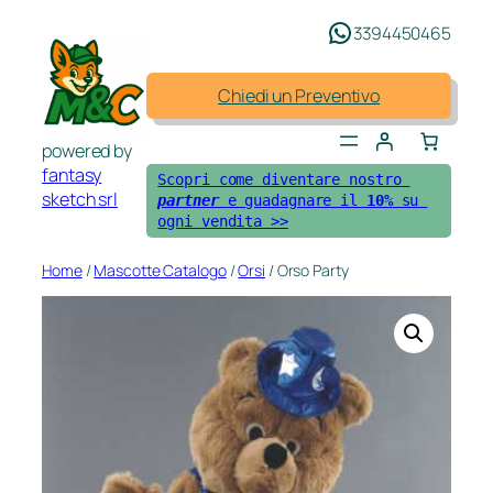
Vai
3394450465
al
contenuto
Chiedi un Preventivo
powered by
fantasy
Scopri come diventare nostro 
sketch srl
partner 
e guadagnare il 
10%
 su 
ogni vendita >>
Home
/
Mascotte Catalogo
/
Orsi
/ Orso Party