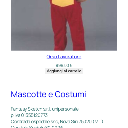
Orso Lavoratore
999,00
€
Aggiungi al carrello
Mascotte e Costumi
Fantasy Sketch s.r.l. unipersonale
p.iva 01355120773
Contrada ospedale snc, Nova Siri 75020 (MT)
Capitale Sociale 80.000€