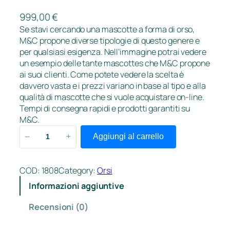
999,00
€
Se stavi cercando una mascotte a forma di orso,
M&C propone diverse tipologie di questo genere e
per qualsiasi esigenza. Nell’immagine potrai vedere
un esempio delle tante mascottes che M&C propone
ai suoi clienti. Come potete vedere la scelta è
davvero vasta e i prezzi variano in base al tipo e alla
qualità di mascotte che si vuole acquistare on-line.
Tempi di consegna rapidi e prodotti garantiti su
M&C.
O
Aggiungi al carrello
–
+
r
s
o
COD:
1808
Category:
Orsi
P
Informazioni aggiuntive
a
r
Recensioni (0)
t
y