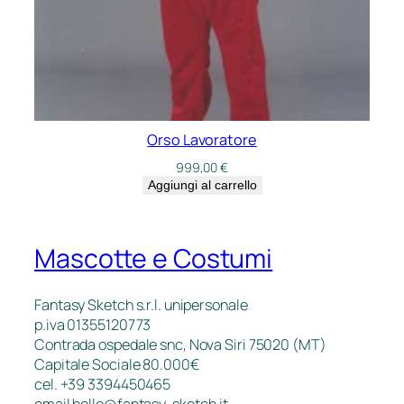
Orso Lavoratore
999,00
€
Aggiungi al carrello
Mascotte e Costumi
Fantasy Sketch s.r.l. unipersonale
p.iva 01355120773
Contrada ospedale snc, Nova Siri 75020 (MT)
Capitale Sociale 80.000€
cel. +39 3394450465
email
hello@fantasy-sketch.it