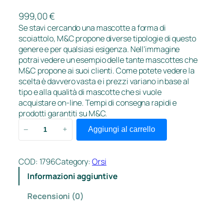
999,00
€
Se stavi cercando una mascotte a forma di
scoiattolo, M&C propone diverse tipologie di questo
genere e per qualsiasi esigenza. Nell’immagine
potrai vedere un esempio delle tante mascottes che
M&C propone ai suoi clienti. Come potete vedere la
scelta è davvero vasta e i prezzi variano in base al
tipo e alla qualità di mascotte che si vuole
acquistare on-line. Tempi di consegna rapidi e
prodotti garantiti su M&C.
S
Aggiungi al carrello
–
+
c
o
i
COD:
1796
Category:
Orsi
a
Informazioni aggiuntive
t
t
Recensioni (0)
o
l