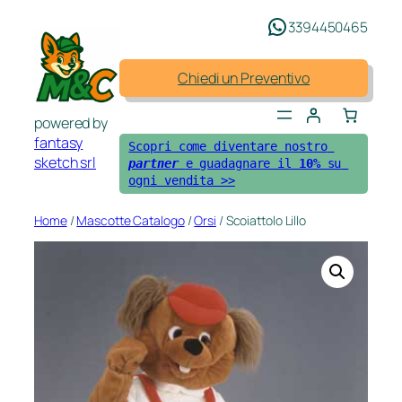
Vai
3394450465
al
contenuto
Chiedi un Preventivo
powered by
fantasy
Scopri come diventare nostro 
sketch srl
partner 
e guadagnare il 
10%
 su 
ogni vendita >>
Home
/
Mascotte Catalogo
/
Orsi
/ Scoiattolo Lillo