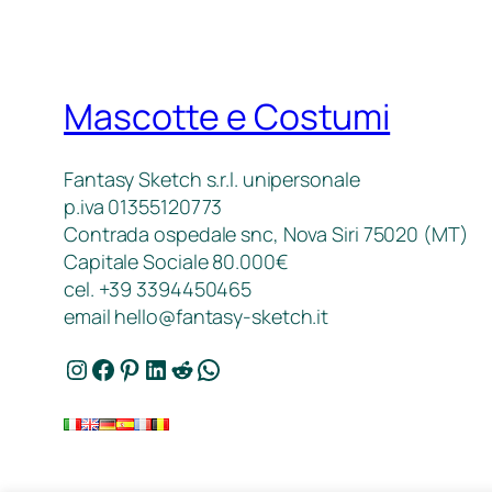
Mascotte e Costumi
Fantasy Sketch s.r.l. unipersonale
p.iva 01355120773
Contrada ospedale snc, Nova Siri 75020 (MT)
Capitale Sociale 80.000€
cel. +39 3394450465
email
hello@fantasy-sketch.it
Instagram
Facebook
Pinterest
LinkedIn
Reddit
WhatsApp