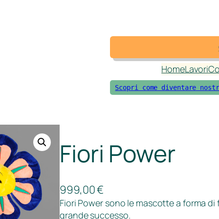
Home
Lavori
Co
Scopri come diventare nost
Fiori Power
999,00
€
Fiori Power sono le mascotte a forma di
grande successo.