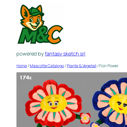
Vai
al
contenuto
powered by
fantasy sketch srl
Home
/
Mascotte Catalogo
/
Piante & Vegetali
/ Fiori Power