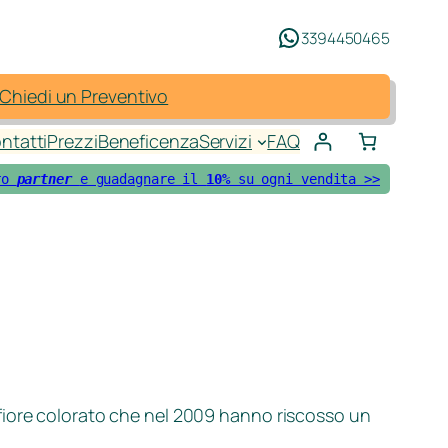
3394450465
Chiedi un Preventivo
ntatti
Prezzi
Beneficenza
Servizi
FAQ
ro 
partner 
e guadagnare il 
10%
 su ogni vendita >>
 fiore colorato che nel 2009 hanno riscosso un