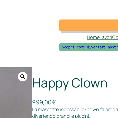
Home
Lavori
Co
Scopri come diventare nost
Happy Clown
999,00
€
La mascotte indossabile Clown fa propri
divertendo grandi e piccini.