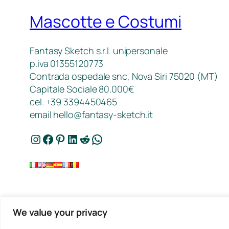
Mascotte e Costumi
Fantasy Sketch s.r.l. unipersonale
p.iva 01355120773
Contrada ospedale snc, Nova Siri 75020 (MT)
Capitale Sociale 80.000€
cel. +39 3394450465
email
hello@fantasy-sketch.it
Instagram
Facebook
Pinterest
LinkedIn
Reddit
WhatsApp
We value your privacy