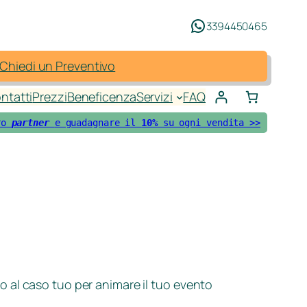
3394450465
Chiedi un Preventivo
ntatti
Prezzi
Beneficenza
Servizi
FAQ
ro 
partner 
e guadagnare il 
10%
 su ogni vendita >>
o al caso tuo per animare il tuo evento