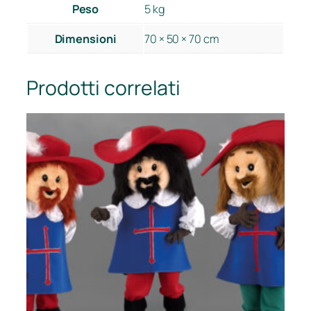
i
Peso
5 kg
t
à
Dimensioni
70 × 50 × 70 cm
Prodotti correlati