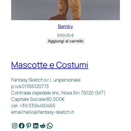
Bamby
999,00
€
Aggiungi al carrello
Mascotte e Costumi
Fantasy Sketch s.r.l. unipersonale
p.iva 01355120773
Contrada ospedale snc, Nova Siri 75020 (MT)
Capitale Sociale 80.000€
cel. +39 3394450465
email
hello@fantasy-sketch.it
Instagram
Facebook
Pinterest
LinkedIn
Reddit
WhatsApp