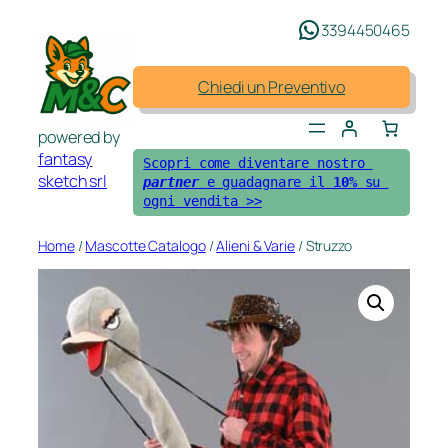
Vai
3394450465
al
contenuto
Chiedi un Preventivo
powered by
fantasy
Scopri come diventare nostro 
sketch srl
partner 
e guadagnare il 
10%
 su 
ogni vendita >>
Home
/
Mascotte Catalogo
/
Alieni & Varie
/ Struzzo