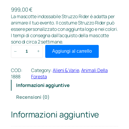
999,00
€
La mascotte indossabile Struzzo Rider è adatta per
animare il tuo evento. Il costume Struzzo Rider può
essere personalizzato con aggiunta logo e nei colori.
I tempi di consegna dall’acquisto della mascotte
sono di circa 2 settimane.
S
Aggiungi al carrello
–
+
t
r
u
COD:
Category:
Alieni & Varie
, 
Animali Della
z
1888
Foresta
z
Informazioni aggiuntive
o
q
Recensioni (0)
u
a
Informazioni aggiuntive
n
t